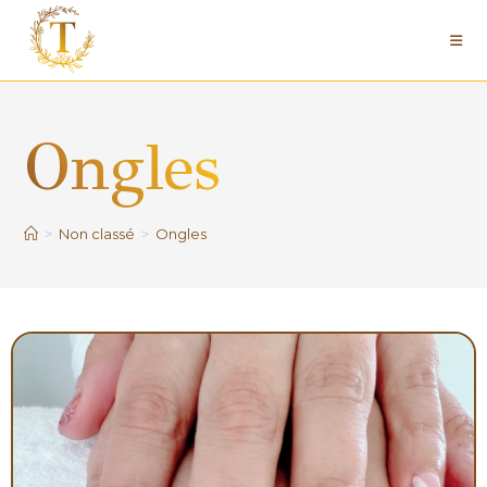
Ongles
>
Non classé
>
Ongles